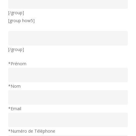
[/group]
[group how5]
[/group]
*Prénom
*Nom
*Email
*Numéro de Téléphone