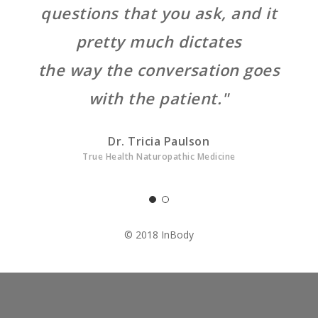
that gives us the opportunity to
questions that you ask, and it
restate our position and what they
pretty much dictates
the way the conversation goes
need
to be doing, or maybe shift gears,
with the patient."
or maybe guide our clients into
Dr. Tricia Paulson
another
True Health Naturopathic Medicine
solution. It’s key for us."
© 2018 InBody