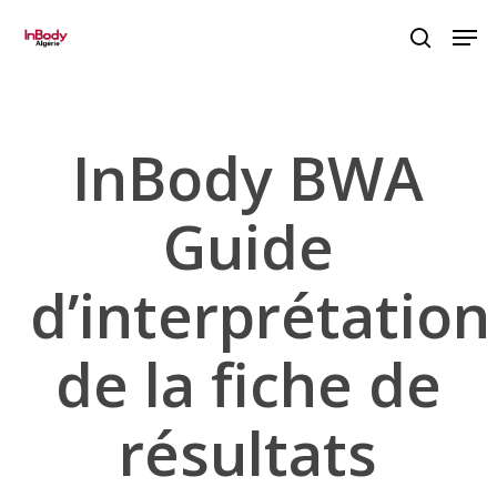
Skip
Menu
Men
to
search
main
content
InBody BWA
Guide
d’interprétation
de la fiche de
résultats